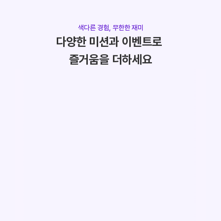
색다른 경험, 무한한 재미
다양한 미션과 이벤트로 
즐거움을 더하세요
슬롯머신
캡슐뽑기
돌아가는 이미지를 통해 시각적 재
카나페에만 있는
미와 기대감을  제공해요. 대규모 이
적인 재미를 제
벤트나 시즌 프로모션에 적합해요
한 호감을 높일 
경험하기
경험하기